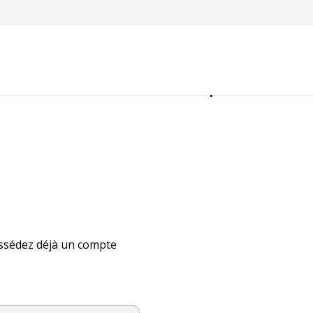
site est réservé aux professi
ssédez déjà un compte